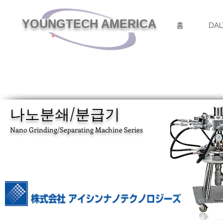
YOUNGTECH AMERICA
홈
DAL
나노분쇄/분급기
Nano Grinding/Separating Machine Series